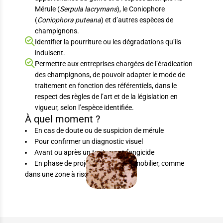
Mérule (
Serpula lacrymans
), le Coniophore
(
Coniophora puteana
) et d’autres espèces de
champignons.
Identifier la pourriture ou les dégradations qu’ils
induisent.
Permettre aux entreprises chargées de l’éradication
des champignons, de pouvoir adapter le mode de
traitement en fonction des référentiels, dans le
respect des règles de l’art et de la législation en
vigueur, selon l’espèce identifiée.
À quel moment ?
En cas de doute ou de suspicion de mérule
Pour confirmer un diagnostic visuel
Avant ou après un traitement fongicide
En phase de projet ou d’achat immobilier, comme
dans une zone à risque