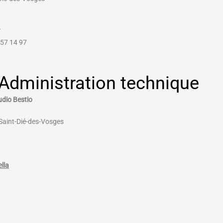
T
57 14 97
 Administration technique
udio Bestio
 Saint-Dié-des-Vosges
lla