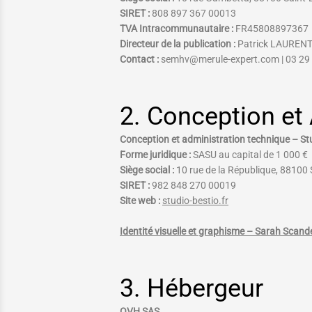
SIRET :
808 897 367 00013
TVA Intracommunautaire :
FR45808897367
Directeur de la publication :
Patrick LAUREN
Contact :
semhv@merule-expert.com | 03 29 
2. Conception et
Conception et administration technique – St
Forme juridique :
SASU au capital de 1 000 €
Siège social :
10 rue de la République, 88100
SIRET :
982 848 270 00019
Site web :
studio-
bestio
.fr
Identité visuelle et graphisme – Sarah Scande
3. Hébergeur
OVH SAS