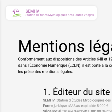
SEMHV
Station d'Études Mycologiques des Hautes-Vosges
Mentions lég
Conformément aux dispositions des Articles 6-III et 1
dans l’Économie Numérique (LCEN), il est porté à la c
les présentes mentions légales.
1. Éditeur du sit
SEMHV
(Station d’Études Mycologiques des
Forme juridique :
SAS au capital de 5 000 €
Siège social :
10 rue Gambetta, 88100 Saint-