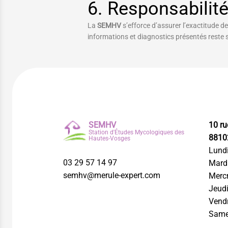
6. Responsabilit
La
SEMHV
s’efforce d’assurer l’exactitude d
informations et diagnostics présentés reste so
SEMHV
10 r
Station d'Études Mycologiques des
8810
Hautes-Vosges
Lundi
03 29 57 14 97
Mardi
semhv@merule-expert.com
Mercr
Jeudi
Vendr
Same