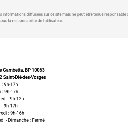
é
es informations diffusées sur ce site mais ne peut être tenue responsable 
us la responsabilité de l’utilisateur.
ue Gambetta, BP 10063
2 Saint-Dié-des-Vosges
 : 9h-17h
 : 9h-17h
edi : 9h-12h
 : 9h-17h
edi : 9h-16h
di - Dimanche : Fermé